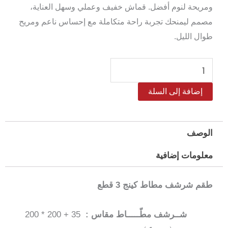
ومريحة لنوم أفضل. قماش خفيف وعملي وسهل العناية،
مصمم ليمنحك تجربة راحة متكاملة مع إحساس ناعم ومريح
طوال الليل.
كمية
طقم
إضافة إلى السلة
شرشف
مطاط
مايكروفايبر
الوصف
كينج
معلومات إضافية
سالرينو
مقاس
طقم شرشف مطاط كينج 3 قطع
200*200
سم
شــرشف مطّـــــاط مقاس :
35 + 200 * 200