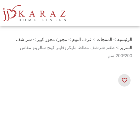
خطي
لى
لمحتوى
الرئيسية
>
المنتجات
>
غرف النوم
>
مجوز/ مجوز كبير
>
شراشف
السرير
> طقم شرشف مطاط مايكروفايبر كينج سالرينو مقاس
200*200 سم