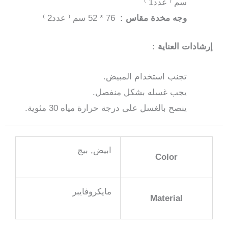
سم ⁽ عدد1 ⁾
وجه مخدة مقاس :
76 * 52 سم ⁽ عدد2 ⁾
إرشادات العناية :
تجنب استخدام المبيض.
يجب غسله بشكل منفصل.
ينصح بالغسل على درجة حرارة مياه 30 مئوية.
ابيض, بيج
Color
مايكروفايبر
Material