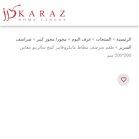
خطي
لى
لمحتوى
الرئيسية
>
المنتجات
>
غرف النوم
>
مجوز/ مجوز كبير
>
شراشف
السرير
> طقم شرشف مطاط مايكروفايبر كينج سالرينو مقاس
200*200 سم