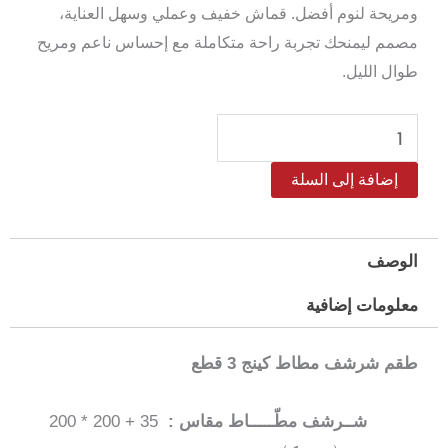
ومريحة لنوم أفضل. قماش خفيف وعملي وسهل العناية،
مصمم ليمنحك تجربة راحة متكاملة مع إحساس ناعم ومريح
طوال الليل.
كمية
طقم
إضافة إلى السلة
شرشف
مطاط
مايكروفايبر
الوصف
كينج
معلومات إضافية
سالرينو
مقاس
طقم شرشف مطاط كينج 3 قطع
200*200
سم
شــرشف مطّـــــاط مقاس :
35 + 200 * 200