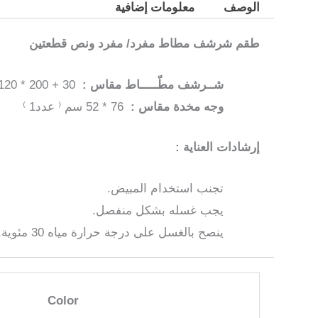
الوصف
معلومات إضافية
طقم شرشف مطاط مفرد/ مفرد ونص قطعتين
شــرشف مطّـــــاط مقاس :
30 + 200 * 120 سم ⁽ عدد1 ⁾
وجه مخدة مقاس :
76 * 52 سم ⁽ عدد1 ⁾
إرشادات العناية :
تجنب استخدام المبيض.
يجب غسله بشكل منفصل.
ينصح بالغسل على درجة حرارة مياه 30 مئوية.
Color