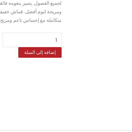
لجميع الفصول. يتميز بنعومة فائ
ومريحة لنوم أفضل. قماش خفيف 
متكاملة مع إحساس ناعم ومريح ط
كمية
طقم
إضافة إلى السلة
شرشف
مطاط
مايكروفايبر
مفرد/
مفرد
ونص
سالرينو
مقاس
120*200