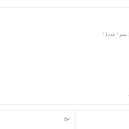
سم
بيج