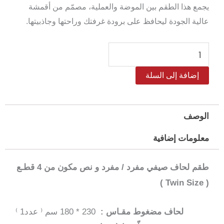
يجمع هذا الطقم بين الموضة والعملية، مصمّم من أقمشة
عالية الجودة ليحافظ على برودة غرفتك وراحتها وجاذبيتها.
كمية
طقم
إضافة إلى السلة
لحاف
مود
مضغوط
الوصف
مفرد
معلومات إضافية
/
مفرد
طقم لحاف صيفي مفرد / مفرد و نص مكون من 4 قطـع
و
( Twin Size )
نص–
4
لحاف مضغوط مقـاس :
230 * 180 سم ⁽ عدد1 ⁾
قطع