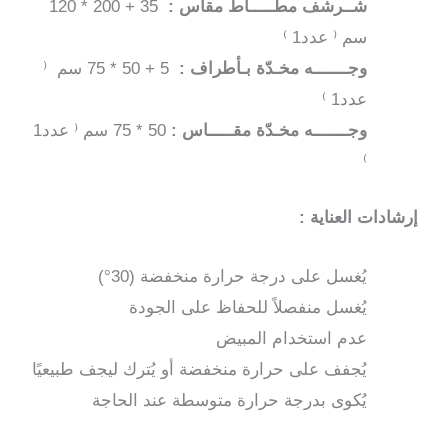
شــرشف مطّـــــاط مقاس :
35 + 200 * 120
لون
سم ⁽ عدد1 ⁾
مشمشي
وجـــــــه مخـدّة بـأطراف :
5 + 50 * 75 سم ⁽
عدد1 ⁾
وجـــــــه مخـدّة مقـــــاس :
50 * 75 سم ⁽ عدد1
⁾
إرشادات العناية :
يُغسل على درجة حرارة منخفضة (30°)
يُغسل منفصلاً للحفاظ على الجودة
عدم استخدام المبيض
يُجفف على حرارة منخفضة أو يُترك ليجف طبيعيًا
يُكوى بدرجة حرارة متوسطة عند الحاجة