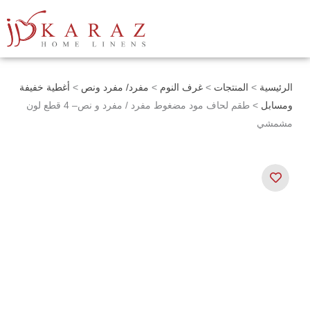
خطي
لى
لمحتوى
الرئيسية
>
المنتجات
>
غرف النوم
>
مفرد/ مفرد ونص
>
أغطية خفيفة
ومسابل
> طقم لحاف مود مضغوط مفرد / مفرد و نص– 4 قطع لون
مشمشي