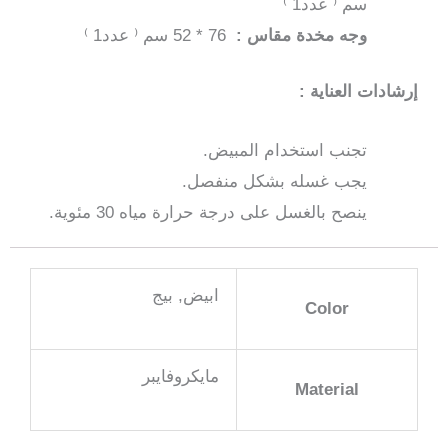
سم ⁽ عدد1 ⁾
سم
وجه مخدة مقاس :
76 * 52 سم ⁽ عدد1 ⁾
إرشادات العناية :
تجنب استخدام المبيض.
يجب غسله بشكل منفصل.
ينصح بالغسل على درجة حرارة مياه 30 مئوية.
ابيض, بيج
Color
مايكروفايبر
Material