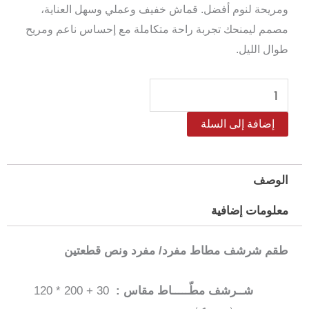
ومريحة لنوم أفضل. قماش خفيف وعملي وسهل العناية،
مصمم ليمنحك تجربة راحة متكاملة مع إحساس ناعم ومريح
طوال الليل.
كمية
طقم
إضافة إلى السلة
شرشف
مطاط
مايكروفايبر
الوصف
مفرد/
معلومات إضافية
مفرد
ونص
طقم شرشف مطاط مفرد/ مفرد ونص قطعتين
سالرينو
مقاس
شــرشف مطّـــــاط مقاس :
30 + 200 * 120
120*200