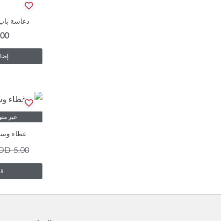
دعاسة باب
.00
إضاف
غير مت
غطاء وساد
OD
5.00
قر