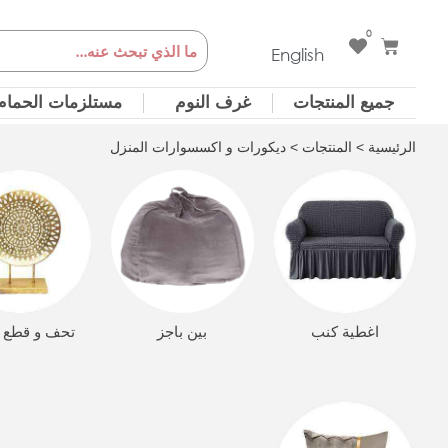
خطي
0
Cart
Search
لى
English
لمحتوى
جميع المنتجات
غرف النوم
مستلزمات الحمام
الرئيسية
>
المنتجات
> ديكورات و اكسسوارات المنزل
اغطية كنب
بين باجز
تحف و قطع د