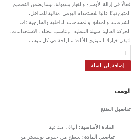
فعالًا في إزالة الأوساخ والغبار بسهولة، بينما يضمن التصميم
المتين ثباتًا عاليًا للاستخدام اليومي. مثالية للمداخل،
الشرفات، والحدائق والمساحات الداخلية والخارجية ذات
الحركة العالية. سهلة التنظيف وتناسب مختلف الاستخدامات،
لتبقى خيارك الموثوق للأناقة والراحة في كل موسم.
كمية
دعاسة
إضافة إلى السلة
باب
خارجية
–
الوصف
أرضية
مطاطية
تفاصيل المنتج
مانعة
للانزلاق
المادة الأساسية:
ألياف صناعية
45×75
تفاصيل المادة:
سطح من خيوط بوليستر مع