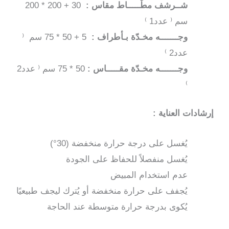
شــرشف مطّـــــاط مقاس :
30 + 200 * 200
سم ⁽ عدد1 ⁾
وجـــــــه مخـدّة بـأطراف :
5 + 50 * 75 سم ⁽
عدد2 ⁾
وجـــــــه مخـدّة مقـــــاس :
50 * 75 سم ⁽ عدد2
⁾
إرشادات العناية :
يُغسل على درجة حرارة منخفضة (30°)
يُغسل منفصلاً للحفاظ على الجودة
عدم استخدام المبيض
يُجفف على حرارة منخفضة أو يُترك ليجف طبيعيًا
يُكوى بدرجة حرارة متوسطة عند الحاجة