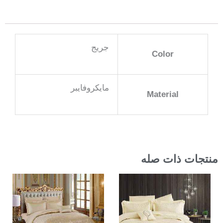
جريج
Color
مايكروفايبر
Material
منتجات ذات صله