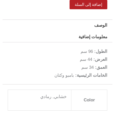
أرفف
إضافة إلى السلة
مع
سلة
الوصف
تخزين
خيزران
معلومات إضافية
لون
الطول:
96 سم
رصاصي
العرض:
44 سم
العمق:
34 سم
الخامات الرئيسية:
بامبو وكتان
خشابي, رمادي
Color