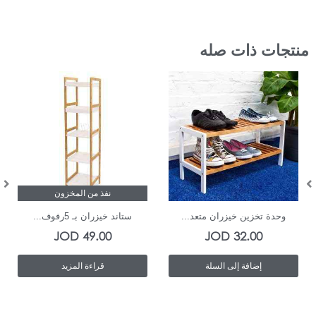
منتجات ذات صله
In Stock
نفذ من المخزون
وحدة تخزين خيزران متعد...
ستاند خيزران بـ 5رفوف...
JOD
49.00
JOD
32.00
إضافة إلى السلة
قراءة المزيد