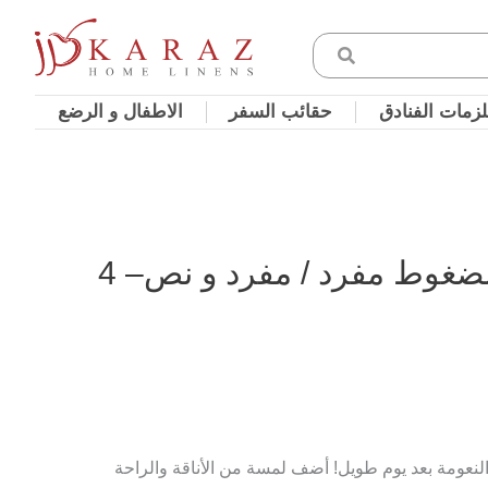
زمات الفنادق
حقائب السفر
الاطفال و الرضع
طقم لحاف مود مضغوط مفرد / مفرد و نص– 4
لنعومة بعد يوم طويل! أضف لمسة من الأناقة والراحة