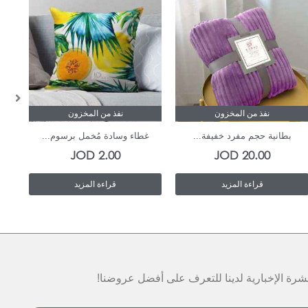
نفذ من المخزون
نفذ من المخزون
بطانية حجم مفرد خفيفة...
غطاء وسادة مُخمل برسوم...
JOD
2.00
JOD
20.00
قراءة المزيد
قراءة المزيد
رة الإخبارية لدينا للتعرف على أفضل عروضنا!