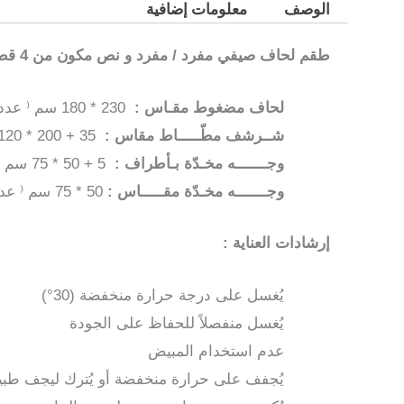
الوصف
معلومات إضافية
طقم لحاف صيفي مفرد / مفرد و نص مكون من 4 قطـع ( Twin Size )
لحاف مضغوط مقـاس :
230 * 180 سم ⁽ عدد1 ⁾
شــرشف مطّـــــاط مقاس :
35 + 200 * 120 سم ⁽ عدد1 ⁾
وجـــــــه مخـدّة بـأطراف :
5 + 50 * 75 سم ⁽ عدد1 ⁾
وجـــــــه مخـدّة مقـــــاس :
50 * 75 سم ⁽ عدد1 ⁾
إرشادات العناية :
يُغسل على درجة حرارة منخفضة (30°)
يُغسل منفصلاً للحفاظ على الجودة
عدم استخدام المبيض
يُجفف على حرارة منخفضة أو يُترك ليجف طبيعي