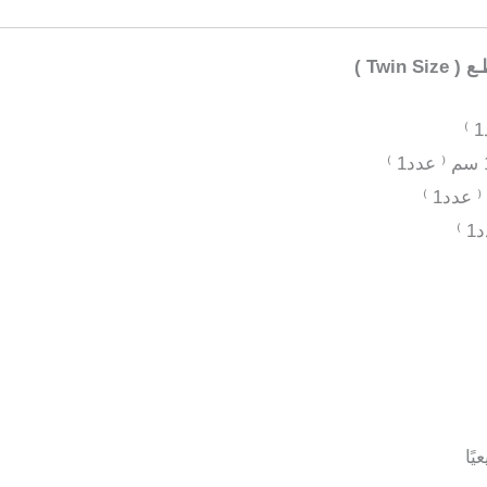
قطع
لون
رمادي
ًا