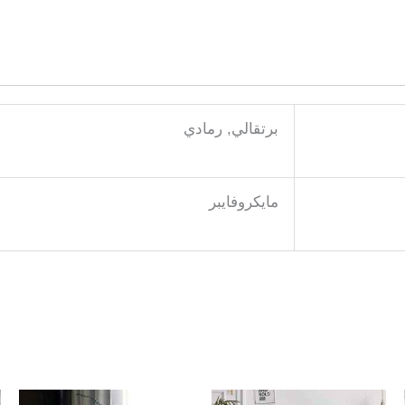
برتقالي, رمادي
مايكروفايبر