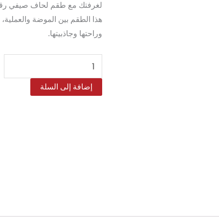
لغرفتك مع طقم لحاف صيفي رقيق
هذا الطقم بين الموضة والعملية،
وراحتها وجاذبيتها.
كمية
طقم
إضافة إلى السلة
لحاف
مود
مضغوط
مفرد
/
مفرد
و
نص–
4