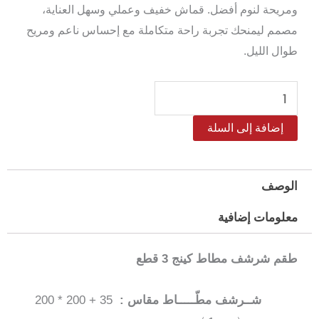
ومريحة لنوم أفضل. قماش خفيف وعملي وسهل العناية،
مصمم ليمنحك تجربة راحة متكاملة مع إحساس ناعم ومريح
طوال الليل.
كمية
طقم
إضافة إلى السلة
شرشف
مطاط
مايكروفايبر
الوصف
كينج
معلومات إضافية
سالرينو
مقاس
طقم شرشف مطاط كينج 3 قطع
200*200
سم
شــرشف مطّـــــاط مقاس :
35 + 200 * 200