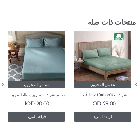
منتجات ذات صله
نفذ من المخزون
نفذ من المخزون
شرشف ®Ritz Carlton قُط...
طقم شرشف سرير مطاط مجو...
JOD
20.00
JOD
29.00
قراءة المزيد
قراءة المزيد