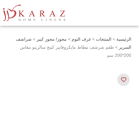
خطي
لى
لمحتوى
الرئيسية
>
المنتجات
>
غرف النوم
>
مجوز/ مجوز كبير
>
شراشف
السرير
> طقم شرشف مطاط مايكروفايبر كينج سالرينو مقاس
200*200 سم